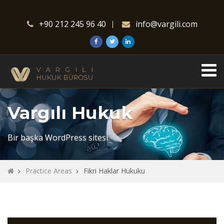
+90 212 245 96 40
info@vargili.com
Vargılı Hukuk
Bir başka WordPress sitesi
Practice Areas
Fikri Haklar Hukuku