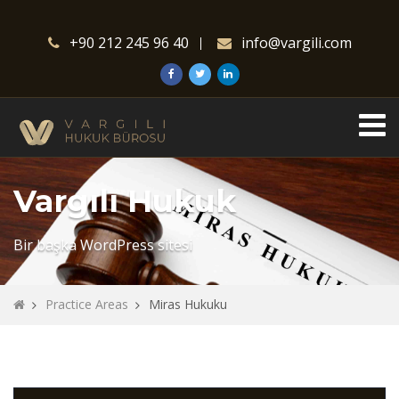
+90 212 245 96 40
info@vargili.com
Vargılı Hukuk
Bir başka WordPress sitesi
Practice Areas
Miras Hukuku